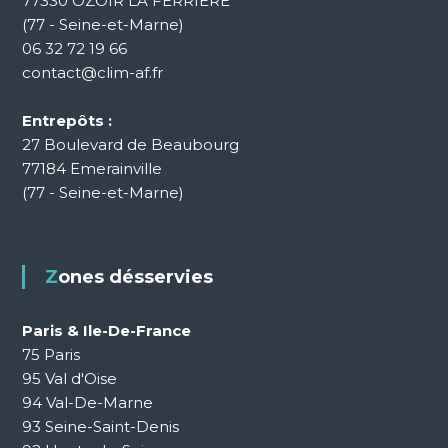
77330 OZOIR LA FERRIERE
(77 - Seine-et-Marne)
06 32 72 19 66
contact@clim-af.fr
Entrepôts :
27 Boulevard de Beaubourg
77184 Emerainville
(77 - Seine-et-Marne)
Zones désservies
Paris & Ile-De-France
75 Paris
95 Val d'Oise
94 Val-De-Marne
93 Seine-Saint-Denis