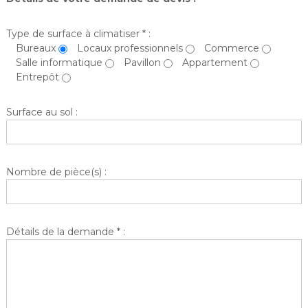
i
e
n
r
t
Type de surface à climatiser * :
s
Bureaux
Locaux professionnels
e
Commerce
Salle informatique
Pavillon
Appartement
n
Entrepôt
a
n
Surface au sol :
c
e
Nombre de pièce(s) :
Détails de la demande * :