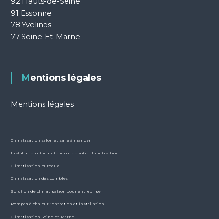
92 Hauts-de-Seine
91 Essonne
78 Yvelines
77 Seine-Et-Marne
Mentions légales
Mentions légales
Climatisation salon et salle à manger
Installation et maintenance de votre climatisation
Climatisation bureaux
Climatisation des combles
Solution de climatisation pour entreprise
Pompes à chaleur : entretien et installation
Climatisation Seine-et-Marne