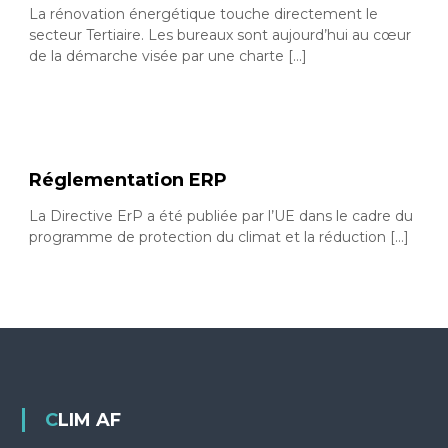
La rénovation énergétique touche directement le
o
p
r
secteur Tertiaire. Les bureaux sont aujourd’hui au cœur
n
o
de la démarche visée par une charte […]
I
f
n
e
s
s
s
t
i
a
o
n
Réglementation ERP
l
n
l
e
La Directive ErP a été publiée par l’UE dans le cadre du
a
l
programme de protection du climat et la réduction […]
s
t
e
i
t
o
p
a
n
r
e
t
t
i
c
m
u
CLIM AF
a
l
i