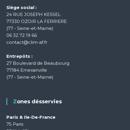
i
e
n
Siège social :
r
t
24 RUE JOSEPH KESSEL
s
e
77330 OZOIR LA FERRIERE
n
(77 - Seine-et-Marne)
a
06 32 72 19 66
n
contact@clim-af.fr
c
e
Entrepôts :
27 Boulevard de Beaubourg
77184 Emerainville
(77 - Seine-et-Marne)
Zones désservies
Paris & Ile-De-France
75 Paris