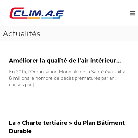
A
l
C
C
l
l
l
i
e
i
m
r
m
a
Actualités
a
t
A
u
i
F
c
s
–
a
o
t
Améliorer la qualité de l’air intérieur…
n
C
i
t
l
o
En 2014, l’Organisation Mondiale de la Santé évaluait à
e
i
n
8 millions le nombre de décès prématurés par an,
n
p
m
causés par […]
u
o
a
u
t
r
b
i
u
s
r
a
e
La « Charte tertiaire » du Plan Bâtiment
a
t
Durable
u
i
,